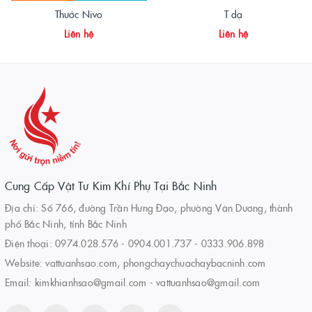
Thước Nivo
T dạ
Liên hệ
Liên hệ
Cung Cấp Vật Tư Kim Khí Phụ Tại Bắc Ninh
Địa chỉ: Số 766, đường Trần Hưng Đạo, phường Vân Dương, thành
phố Bắc Ninh, tỉnh Bắc Ninh
Điện thoại:
0974.028.576
-
0904.001.737
-
0333.906.898
Website:
vattuanhsao.com, phongchaychuachaybacninh.com
Email:
kimkhianhsao@gmail.com - vattuanhsao@gmail.com