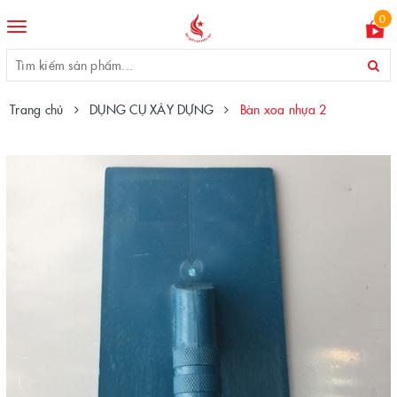
0
Toggle
navigation
Trang chủ
DỤNG CỤ XÂY DỰNG
Bàn xoa nhựa 2