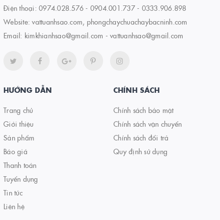
Điện thoại:
0974.028.576
-
0904.001.737
-
0333.906.898
Website:
vattuanhsao.com, phongchaychuachaybacninh.com
Email:
kimkhianhsao@gmail.com - vattuanhsao@gmail.com
HƯỚNG DẪN
CHÍNH SÁCH
Trang chủ
Chính sách bảo mật
Giới thiệu
Chính sách vận chuyển
Sản phẩm
Chính sách đổi trả
Báo giá
Quy định sử dụng
Thanh toán
Tuyển dụng
Tin tức
Liên hệ