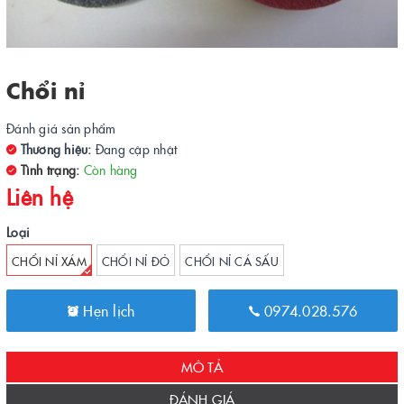
Chổi nỉ
Đánh giá sản phẩm
Thương hiệu:
Đang cập nhật
Tình trạng:
Còn hàng
Liên hệ
Loại
CHỔI NỈ XÁM
CHỔI NỈ ĐỎ
CHỔI NỈ CÁ SẤU
Hẹn lịch
0974.028.576
MÔ TẢ
ĐÁNH GIÁ