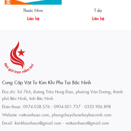
Thước Nivo
T dạ
Liên hệ
Liên hệ
Cung Cấp Vật Tư Kim Khí Phụ Tại Bắc Ninh
Địa chỉ: Số 766, đường Trần Hưng Đạo, phường Vân Dương, thành
phố Bắc Ninh, tỉnh Bắc Ninh
Điện thoại:
0974.028.576
-
0904.001.737
-
0333.906.898
Website:
vattuanhsao.com, phongchaychuachaybacninh.com
Email:
kimkhianhsao@gmail.com - vattuanhsao@gmail.com