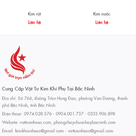
Kìm rút
Kìm nước
Liên hệ
Liên hệ
Cung Cấp Vật Tư Kim Khí Phụ Tại Bắc Ninh
Địa chỉ: Số 766, đường Trần Hưng Đạo, phường Vân Dương, thành
phố Bắc Ninh, tỉnh Bắc Ninh
Điện thoại:
0974.028.576
-
0904.001.737
-
0333.906.898
Website:
vattuanhsao.com, phongchaychuachaybacninh.com
Email:
kimkhianhsao@gmail.com - vattuanhsao@gmail.com