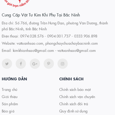
Cung Cấp Vật Tư Kim Khí Phụ Tại Bắc Ninh
Địa chỉ: Số 766, đường Trần Hưng Đạo, phường Vân Dương, thành
phố Bắc Ninh, tỉnh Bắc Ninh
Điện thoại:
0974.028.576
-
0904.001.737
-
0333.906.898
Website:
vattuanhsao.com, phongchaychuachaybacninh.com
Email:
kimkhianhsao@gmail.com - vattuanhsao@gmail.com
HƯỚNG DẪN
CHÍNH SÁCH
Trang chủ
Chính sách bảo mật
Giới thiệu
Chính sách vận chuyển
Sản phẩm
Chính sách đổi trả
Báo giá
Quy định sử dụng