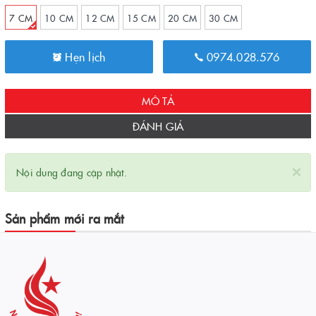
7 CM
10 CM
12 CM
15 CM
20 CM
30 CM
Hẹn lịch
0974.028.576
MÔ TẢ
ĐÁNH GIÁ
×
Nội dung đang cập nhật.
Sản phẩm mới ra mắt