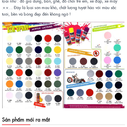
lọai như : đồ gia dụng, bàn, ghế, đồ chơi trẻ em, xe đạp, xe máy
.v.v.... Đây là lọai sơn mau khô, chất lượng tuyệt hảo với màu sắc
tươi, bền và bóng đẹp đến không ngờ !
Sản phẩm mới ra mắt