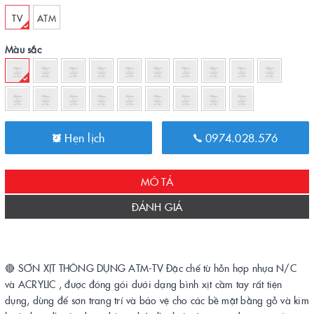
TV
ATM
Màu sắc
Hẹn lịch
0974.028.576
MÔ TẢ
ĐÁNH GIÁ
🔴 SƠN XỊT THÔNG DỤNG ATM-TV Đặc chế từ hỗn hợp nhựa N/C
và ACRYLIC , được đóng gói dưới dạng bình xịt cầm tay rất tiện
dụng, dùng để sơn trang trí và bảo vệ cho các bề mặt bằng gỗ và kim