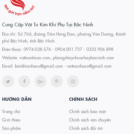
Cung Cấp Vật Tư Kim Khí Phụ Tại Bắc Ninh
Địa chỉ: Số 766, đường Trần Hưng Đạo, phường Vân Dương, thành
phố Bắc Ninh, tỉnh Bắc Ninh
Điện thoại:
0974.028.576
-
0904.001.737
-
0333.906.898
Website:
vattuanhsao.com, phongchaychuachaybacninh.com
Email:
kimkhianhsao@gmail.com - vattuanhsao@gmail.com
HƯỚNG DẪN
CHÍNH SÁCH
Trang chủ
Chính sách bảo mật
Giới thiệu
Chính sách vận chuyển
Sản phẩm
Chính sách đổi trả