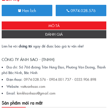
Hẹn lịch
0974.028.576
MÔ TẢ
ĐÁNH GIÁ
Liên hệ với
chúng tôi
ngay để được báo giá tư vấn nhé!
CÔNG TY ÁNH SAO - (TNHH)
Địa chỉ: Số 766 đường Trần Hưng Đạo, Phường Vân Dương, Thành
phố Bắc Ninh, Bắc Ninh
Điện thoại:
0974.028.576
-
0904.001.737
-
0333.906.898
Website:
vattuanhsao.com
Email:
kimkhianhsao@gmail.com
Sản phẩm mới ra mắt