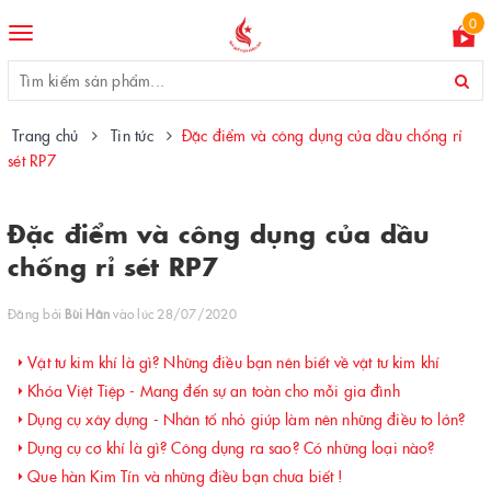
0
Toggle
navigation
Trang chủ
Tin tức
Đặc điểm và công dụng của dầu chống rỉ
sét RP7
Đặc điểm và công dụng của dầu
chống rỉ sét RP7
Đăng bởi
Bùi Hân
vào lúc 28/07/2020
Vật tư kim khí là gì? Những điều bạn nên biết về vật tư kim khí
Khóa Việt Tiệp - Mang đến sự an toàn cho mỗi gia đình
Dụng cụ xây dựng - Nhân tố nhỏ giúp làm nên những điều to lớn?
Dụng cụ cơ khí là gì? Công dụng ra sao? Có những loại nào?
Que hàn Kim Tín và những điều bạn chưa biết !