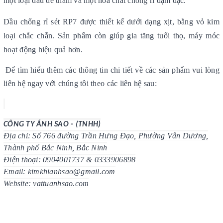
một loại dầu dễ thấm và một hóa chất chống rỉ đậm đặc.
Dầu chống rỉ sét RP7 được thiết kế dưới dạng xịt, bằng vỏ kim
loại chắc chắn. Sản phẩm còn giúp gia tăng tuổi thọ, máy móc
hoạt động hiệu quả hơn.
Để tìm hiểu thêm các thông tin chi tiết về các sản phẩm vui lòng
liên hệ ngay với chúng tôi theo các liên hệ sau:
CÔNG TY ÁNH SAO - (TNHH)
Địa chỉ: Số 766 đường Trần Hưng Đạo, Phường Vân Dương,
Thành phố Bắc Ninh, Bắc Ninh
Điện thoại: 0904001737 & 0333906898
Email: kimkhianhsao@gmail.com
Website: vattuanhsao.com