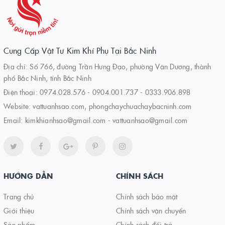
Cung Cấp Vật Tư Kim Khí Phụ Tại Bắc Ninh
Địa chỉ: Số 766, đường Trần Hưng Đạo, phường Vân Dương, thành
phố Bắc Ninh, tỉnh Bắc Ninh
Điện thoại:
0974.028.576
-
0904.001.737
-
0333.906.898
Website:
vattuanhsao.com, phongchaychuachaybacninh.com
Email:
kimkhianhsao@gmail.com - vattuanhsao@gmail.com
HƯỚNG DẪN
CHÍNH SÁCH
Trang chủ
Chính sách bảo mật
Giới thiệu
Chính sách vận chuyển
Sản phẩm
Chính sách đổi trả