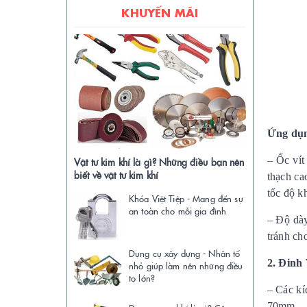
KHUYẾN MÃI
Ứng dụn
– Ốc vít
Vật tư kim khí là gì? Những điều bạn nên
biết về vật tư kim khí
thạch ca
tốc độ k
Khóa Việt Tiệp - Mang đến sự
an toàn cho mỗi gia đình
– Độ dày
tránh cho
Dụng cụ xây dựng - Nhân tố
2. Đinh 
nhỏ giúp làm nên những điều
to lớn?
– Các k
70mm.