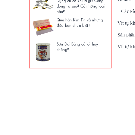
Dụng cụ cơ khí là gì? Công
dụng ra sao? Có những loại
nào?
– Các k
Que hàn Kim Tín và những
Vít tự k
điều bạn chưa biết !
Sản phẩm
Sơn Đại Bàng có tốt hay
Vít tự k
không?