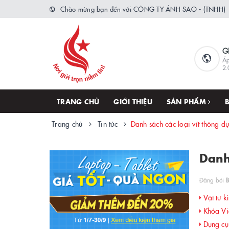
Chào mừng bạn đến với CÔNG TY ÁNH SAO - (TNHH)
G
Áp
2.
TRANG CHỦ
GIỚI THIỆU
SẢN PHẨM
Trang chủ
Tin tức
Danh sách các loại vít thông d
Danh
Đăng bởi
B
Vật tư ki
Khóa Việ
Dụng cụ 