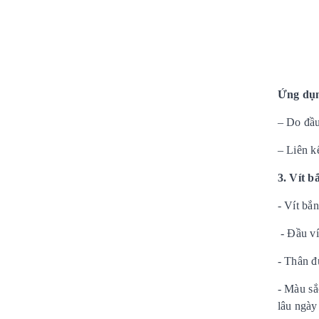
Ứng dụn
– Do đầu
– Liên k
3. Vít b
- Vít bắ
- Đầu ví
- Thân đ
- Màu sắ
lâu ngày