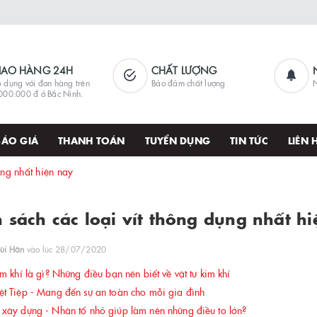
IAO HÀNG 24H
CHẤT LƯỢNG
 dụng với đơn hàng trên
Bảo đảm chất lượng
N
000.000 đ ở Bắc Ninh.
BÁO GIÁ
THANH TOÁN
TUYỂN DỤNG
TIN TỨC
LIÊN 
ụng nhất hiện nay
 sách các loại vít thông dụng nhất h
ùi Hân
vào lúc 28/07/2020
m khí là gì? Những điều bạn nên biết về vật tư kim khí
t Tiệp - Mang đến sự an toàn cho mỗi gia đình
xây dựng - Nhân tố nhỏ giúp làm nên những điều to lớn?