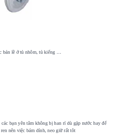
c bản lề ở tủ nhôm, tủ kiếng …
n các bạn yên tâm không bị han rỉ dù gặp nước hay để
ren nên việc bám dính, neo giữ rất tôt