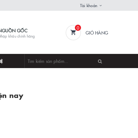
Tài khoản
0
NGUỒN GỐC
GIỎ HÀNG
hập khẩu chính hãng
HỆ
iện nay