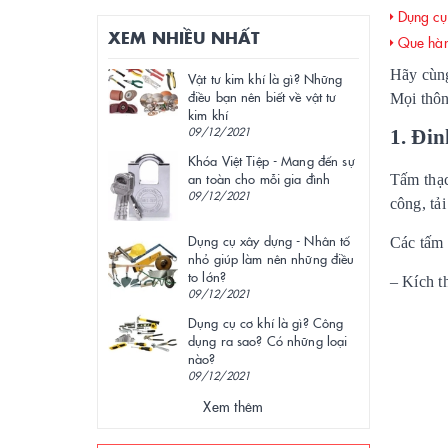
Dụng cụ 
XEM NHIỀU NHẤT
Que hàn 
Hãy cùng
Vật tư kim khí là gì? Những
điều bạn nên biết về vật tư
Mọi thôn
kim khí
09/12/2021
1. Đin
Khóa Việt Tiệp - Mang đến sự
an toàn cho mỗi gia đình
Tấm thạc
09/12/2021
công, tả
Dụng cụ xây dựng - Nhân tố
Các tấm 
nhỏ giúp làm nên những điều
to lớn?
– Kích t
09/12/2021
Dụng cụ cơ khí là gì? Công
dụng ra sao? Có những loại
nào?
09/12/2021
Xem thêm