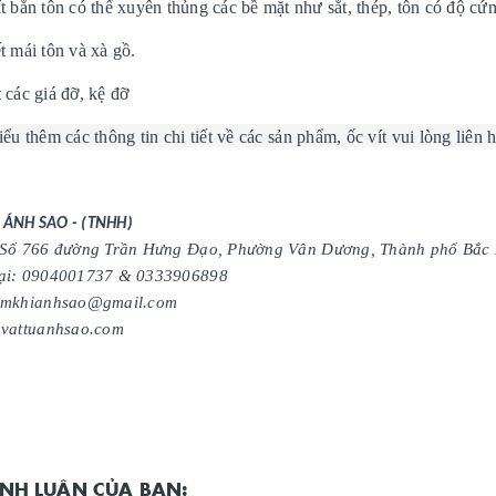
ít bắn tôn có thể xuyên thủng các bề mặt như sắt, thép, tôn có độ cứ
t mái tôn và xà gồ.
 các giá đỡ, kệ đỡ
ểu thêm các thông tin chi tiết về các sản phẩm, ốc vít vui lòng liên 
 ÁNH SAO - (TNHH)
 Số 766 đường Trần Hưng Đạo, Phường Vân Dương, Thành phố Bắc 
oại: 0904001737 & 0333906898
kimkhianhsao@gmail.com
 vattuanhsao.com
BÌNH LUẬN CỦA BẠN: