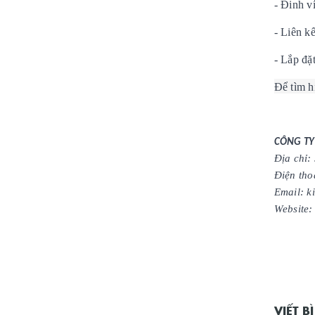
- Đinh v
- Liên kế
- Lắp đặt
Để tìm hi
CÔNG TY
Địa chỉ:
Điện th
Email: 
Website:
VIẾT 